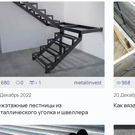
680
0
< 1
metallinvest
968
 Декабрь 2022
20 Декаб
жэтажные лестницы из
Как вяз
таллического уголка и швеллера