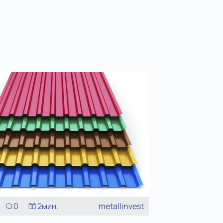
0
2
мин.
metallinvest