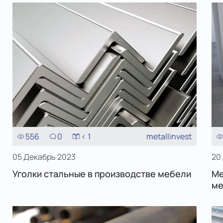
556
0
< 1
metallinvest
05 Декабрь 2023
20
Уголки стальные в производстве мебели
Ме
ме