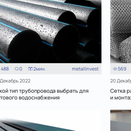
488
0
2
мин.
metallinvest
569
 Декабрь 2022
20 Декаб
кой тип трубопровода выбрать для
Сетка р
тового водоснабжения
и монта