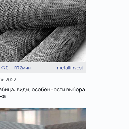
0
2
мин.
metallinvest
рь 2022
абица: виды, особенности выбора
жа