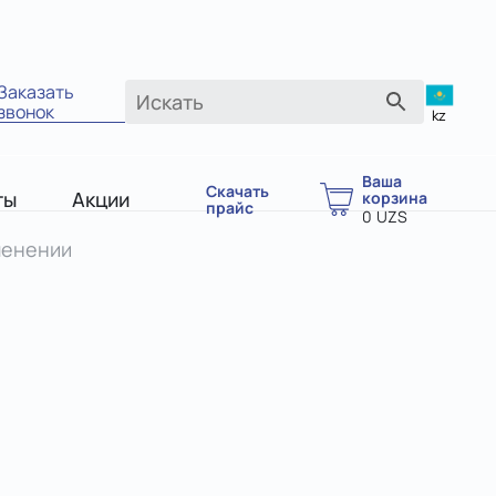
Заказать
звонок
kz
Ваша
Скачать
ты
Акции
корзина
прайс
0
UZS
менении