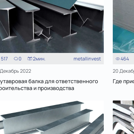
517
0
2
мин.
metallinvest
464
 Декабрь 2022
20 Декаб
утавровая балка для ответственного
Где при
роительства и производства