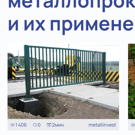
металлопрок
и их примен
1 406
0
2
мин.
metallinvest