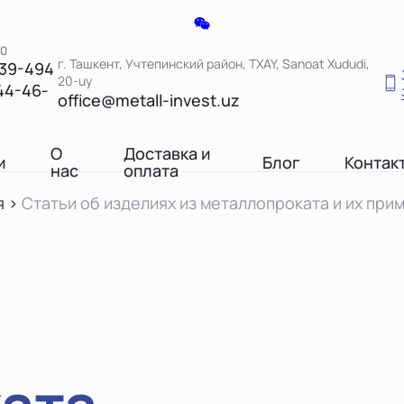
00
г. Ташкент, Учтепинский район, TXAY, Sanoat Xududi,
039-494
20-uy
44-46-
office@metall-invest.uz
О
Доставка и
и
Блог
Контак
нас
оплата
я
>
Статьи об изделиях из металлопроката и их при