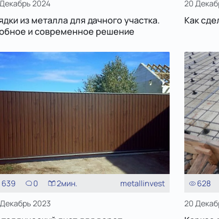
 Декабрь 2024
20 Декаб
ядки из металла для дачного участка.
Как сде
обное и современное решение
639
0
2
мин.
metallinvest
628
 Декабрь 2023
20 Декаб