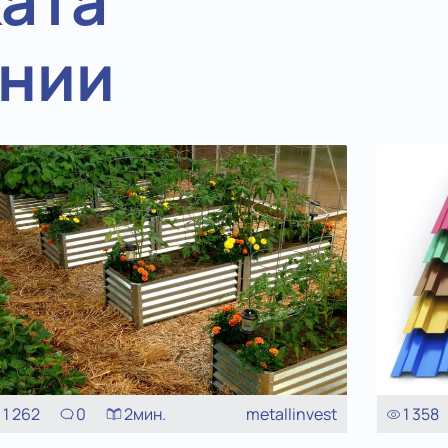
ата
ении
1 262
0
2
мин.
metallinvest
1 358