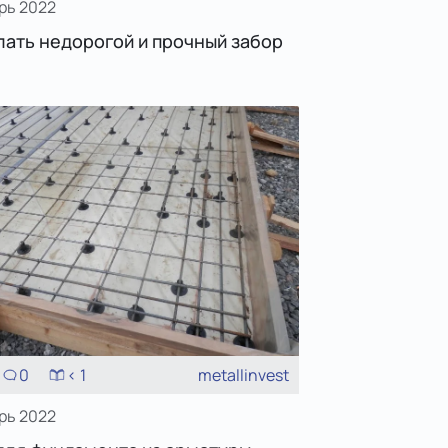
рь 2022
лать недорогой и прочный забор
0
< 1
metallinvest
рь 2022