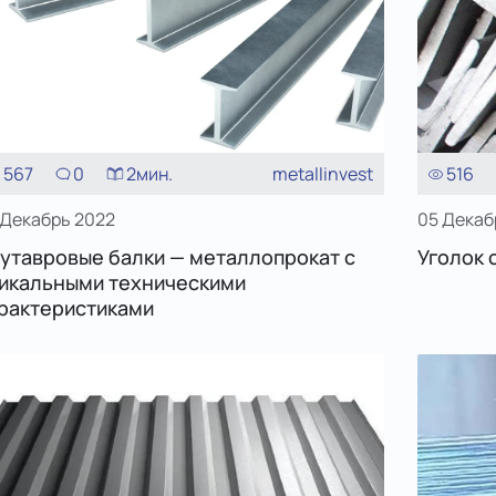
567
0
2
мин.
metallinvest
516
 Декабрь 2022
05 Декаб
утавровые балки — металлопрокат с
Уголок 
икальными техническими
рактеристиками