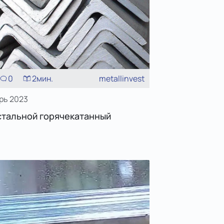
0
2
мин.
metallinvest
рь 2023
стальной горячекатанный