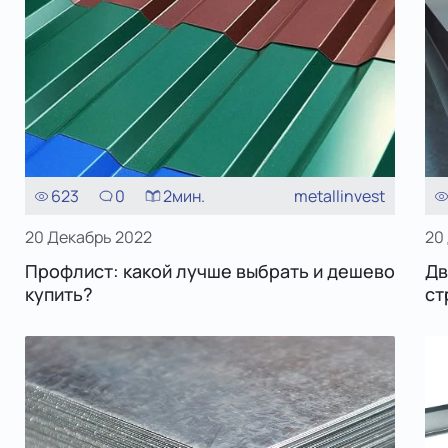
623
0
2
мин.
metallinvest
20 Декабрь 2022
20
Профлист: какой лучше выбрать и дешево
Дв
купить?
ст