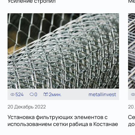
Усиление стропил
Ме
524
0
2
мин.
metallinvest
20 Декабрь 2022
20
Установка фильтрующих элементов с
Се
использованием сетки рабица в Костанае
до