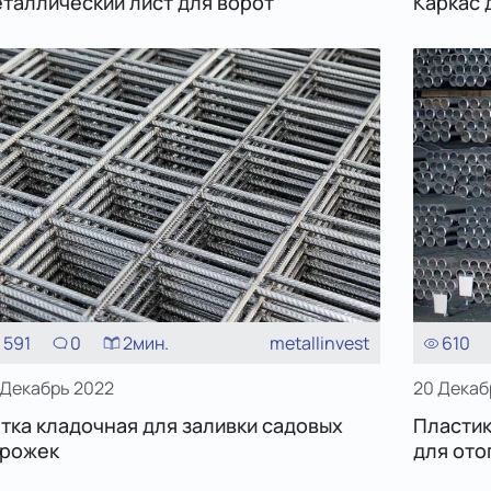
таллический лист для ворот
Каркас 
591
0
2
мин.
metallinvest
610
 Декабрь 2022
20 Декаб
тка кладочная для заливки садовых
Пластик
рожек
для ото