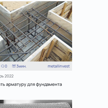
0
3
мин.
metallinvest
рь 2022
ать арматуру для фундамента