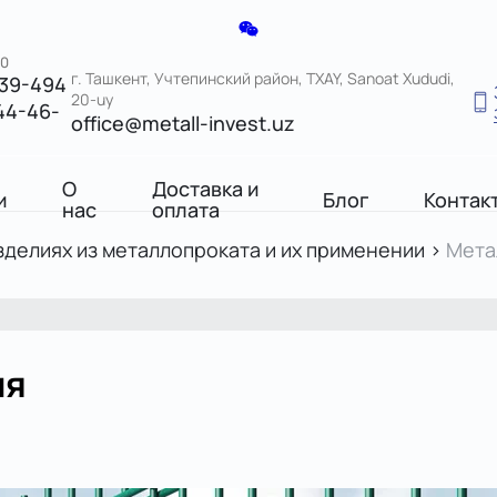
00
г. Ташкент, Учтепинский район, TXAY, Sanoat Xududi,
039-494
20-uy
44-46-
office@metall-invest.uz
О
Доставка и
и
Блог
Контак
нас
оплата
зделиях из металлопроката и их применении
>
Мета
ия