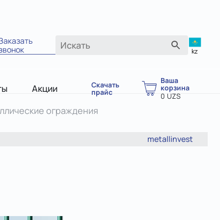
Заказать
звонок
kz
Ваша
Скачать
ты
Акции
корзина
прайс
0
UZS
ллические ограждения
metallinvest