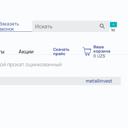
Заказать
звонок
kz
Ваша
Скачать
ты
Акции
корзина
прайс
0
UZS
ой прокат оцинкованный
metallinvest