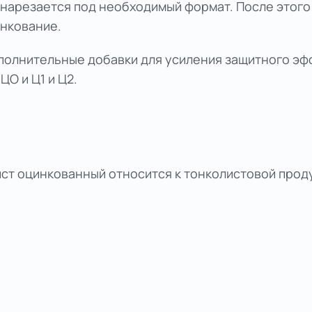
нарезается под необходимый формат. После этого 
инкование.
полнительные добавки для усиления защитного эфф
О и Ц1 и Ц2.
ист оцинкованный относится к тонколистовой про