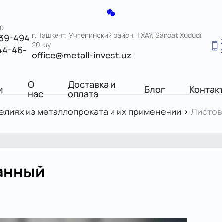
00
г. Ташкент, Учтепинский район, TXAY, Sanoat Xududi,
039-494
20-uy
44-46-
office@metall-invest.uz
О
Доставка и
и
Блог
Контак
нас
оплата
елиях из металлопроката и их применении
>
Листов
анный