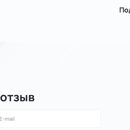
По
 отзыв