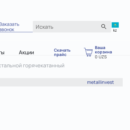
Заказать
звонок
kz
Ваша
Скачать
ты
Акции
корзина
прайс
0
UZS
стальной горячекатанный
metallinvest