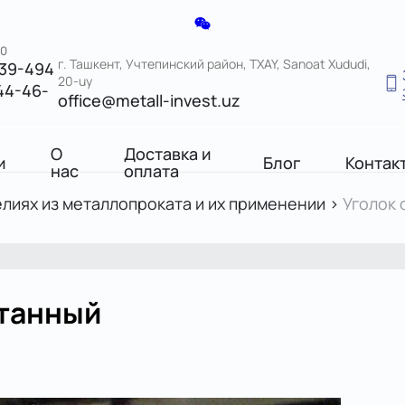
00
г. Ташкент, Учтепинский район, TXAY, Sanoat Xududi,
039-494
20-uy
44-46-
office@metall-invest.uz
О
Доставка и
и
Блог
Контак
нас
оплата
елиях из металлопроката и их применении
>
Уголок 
атанный