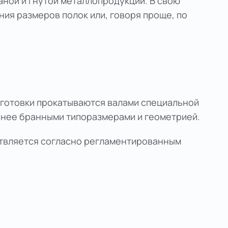
ной и гнутой металлопродукции. В свою
ия размеров полок или, говоря проще, по
готовки прокатываются валами специальной
ранее бранными типоразмерами и геометрией.
ствляется согласно регламентированным