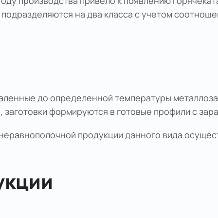
оду производства привело к появлению горячеката
подразделяются на два класса с учетом соотношен
каленные до определенной температуры металлоза
, заготовки формируются в готовые профили с за
и неравнополочной продукции данного вида осуще
укции