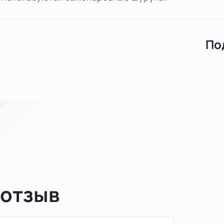
По
 отзыв