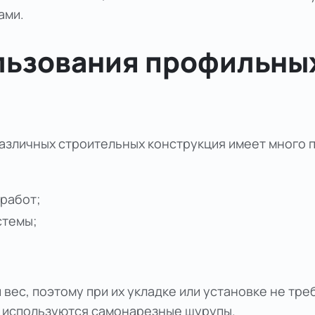
ами.
льзования профильны
азличных строительных конструкция имеет много 
 работ;
стемы;
вес, поэтому при их укладке или установке не тр
а используются самонарезные шурупы.