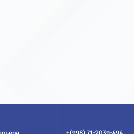
арьера
+(998) 71-2039-494