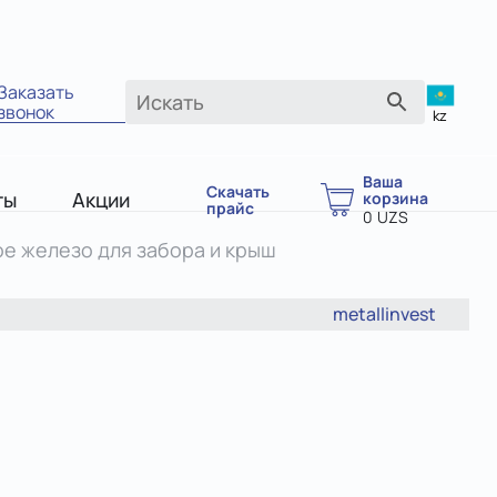
Заказать
звонок
kz
Ваша
Скачать
ты
Акции
корзина
прайс
0
UZS
е железо для забора и крыш
metallinvest