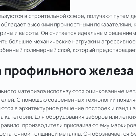
льзуются в строительной сфере, получают путем 
 обладает высокими прочностными показателями, 
рины и высоты. Он считается идеальным решением
сить большие механические нагрузки и агрессивно
обенный полимерный слой, который предотвращае
 профильного железа
льного материала используются оцинкованные мет
телей. С помощью современных технологий появля
ются в архитектурное решение построек и ландша
а категории. Для оборудования заборов или легки
 правило, производители присваивают ему маркиров
остаточной толщиной металла. Он обозначается бу