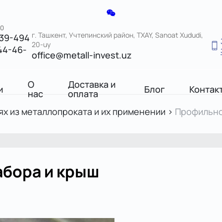
00
г. Ташкент, Учтепинский район, TXAY, Sanoat Xududi,
039-494
20-uy
44-46-
office@metall-invest.uz
О
Доставка и
и
Блог
Контак
нас
оплата
ях из металлопроката и их применении
>
Профильно
абора и крыш