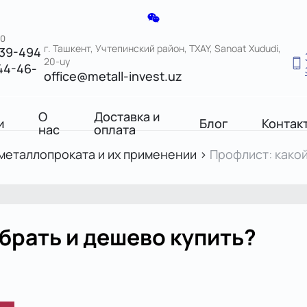
00
г. Ташкент, Учтепинский район, TXAY, Sanoat Xududi,
039-494
20-uy
44-46-
office@metall-invest.uz
О
Доставка и
и
Блог
Контак
нас
оплата
 металлопроката и их применении
>
Профлист: како
брать и дешево купить?