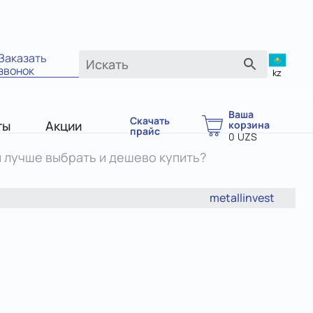
Заказать
звонок
kz
Ваша
Скачать
ты
Акции
корзина
прайс
0
UZS
й лучше выбрать и дешево купить?
metallinvest