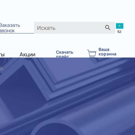
Заказать
звонок
kz
Ваша
Скачать
ты
Акции
корзина
прайс
25.806
UZS
а