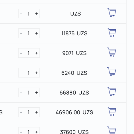
-
1
+
UZS
-
1
+
11875 UZS
-
1
+
9071 UZS
-
1
+
6240 UZS
-
1
+
66880 UZS
S
-
1
+
46906.00 UZS
-
1
+
37600 UZS