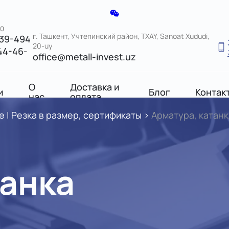
00
г. Ташкент, Учтепинский район, TXAY, Sanoat Xududi,
039-494
20-uy
44-46-
office@metall-invest.uz
О
Доставка и
и
Блог
Контак
нас
оплата
 | Резка в размер, сертификаты
>
Арматура, катанк
танка