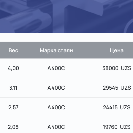
Вес
Марка стали
Цена
4,00
А400С
38000 UZS
3,11
А400С
29545 UZS
2,57
А400С
24415 UZS
2,08
А400С
19760 UZS