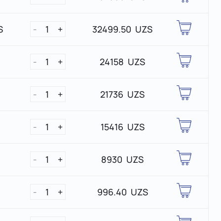
S
-
1
+
32499.50 UZS
-
1
+
24158 UZS
-
1
+
21736 UZS
-
1
+
15416 UZS
-
1
+
8930 UZS
-
1
+
996.40 UZS