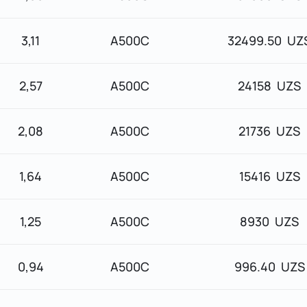
3,11
А500С
32499.50 UZ
2,57
А500С
24158 UZS
2,08
А500С
21736 UZS
1,64
А500С
15416 UZS
1,25
А500С
8930 UZS
0,94
А500С
996.40 UZS