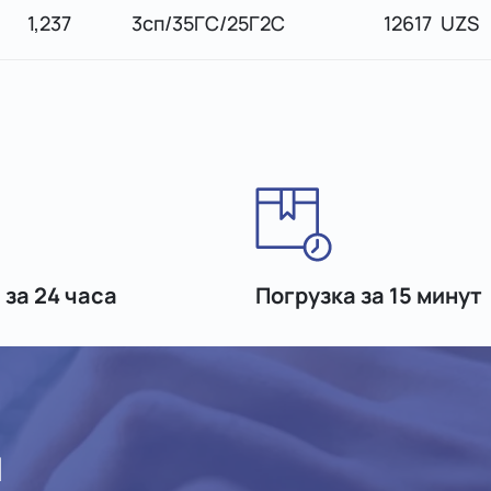
1,237
3сп/35ГС/25Г2С
12617 UZS
 за 24 часа
Погрузка за 15 минут
ы