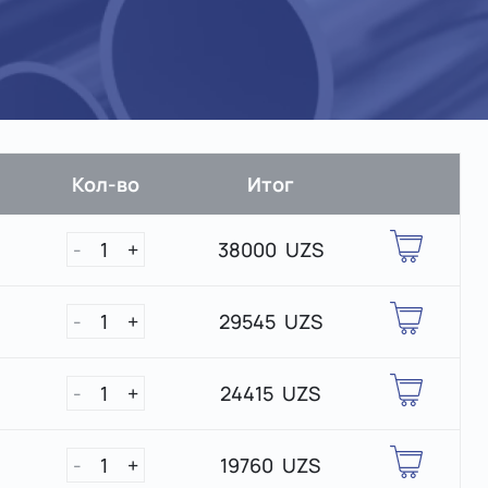
Кол-во
Итог
-
1
+
38000 UZS
-
1
+
29545 UZS
-
1
+
24415 UZS
-
1
+
19760 UZS