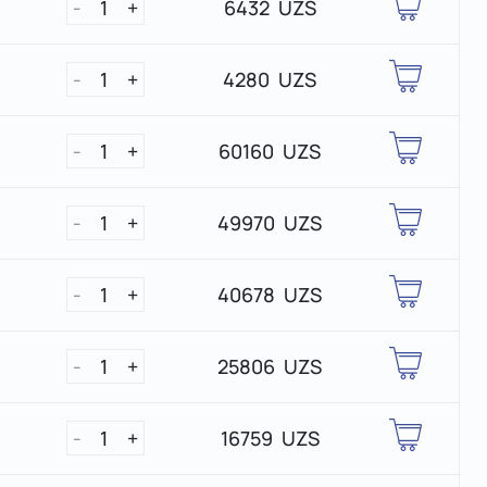
-
1
+
6432 UZS
-
1
+
4280 UZS
-
1
+
60160 UZS
-
1
+
49970 UZS
-
1
+
40678 UZS
-
1
+
25806 UZS
-
1
+
16759 UZS