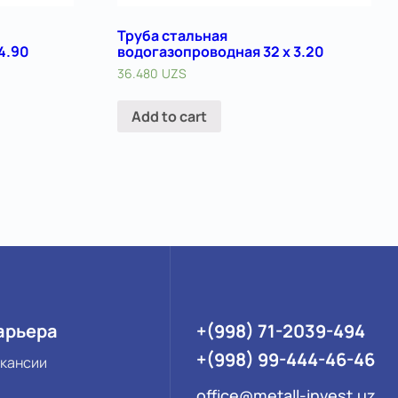
Труба стальная
4.90
водогазопроводная 32 х 3.20
36.480
UZS
Add to cart
арьера
+(998) 71-2039-494
+(998) 99-444-46-46
кансии
office@metall-invest.uz