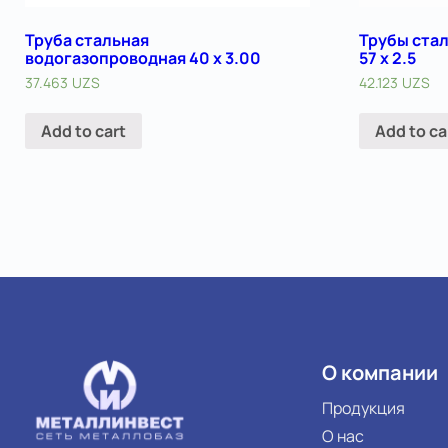
Труба стальная
Трубы ста
водогазопроводная 40 х 3.00
57 х 2.5
37.463
UZS
42.123
UZS
Add to cart
Add to ca
О компании
Продукция
О нас