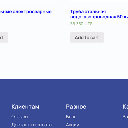
льные электросварные
Труба стальная
водогазопроводная 50 х 
56.350
UZS
rt
Add to cart
Клиентам
Разное
К
Отзывы
Блог
Ва
Доставка и оплата
Акции