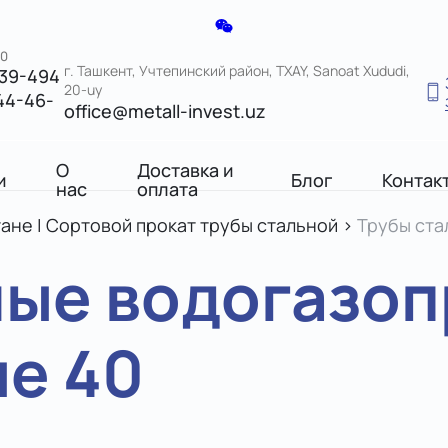
00
г. Ташкент, Учтепинский район, TXAY, Sanoat Xududi,
039-494
20-uy
44-46-
office@metall-invest.uz
О
Доставка и
и
Блог
Контак
нас
оплата
тане | Сортовой прокат трубы стальной
>
Трубы ста
ные водогазо
е 40