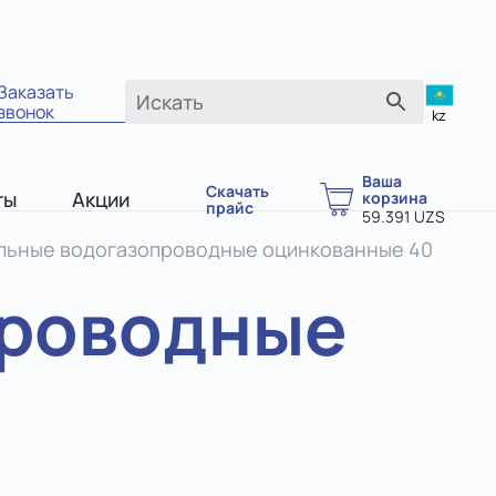
Заказать
звонок
kz
Ваша
Скачать
ты
Акции
корзина
прайс
59.391
UZS
льные водогазопроводные оцинкованные 40
проводные