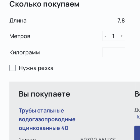
Сколько покупаем
Длина
7,8
Метров
1
-
+
Килограмм
Нужна резка
Вы покупаете
В
До
Трубы стальные
По
водогазопроводные
оцинкованные 40
1
метр
59390.55UZS