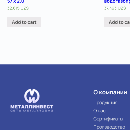
57 х 2.0
водогазопр
32.615
UZS
37.463
UZS
Add to cart
Add to ca
О компании
Продукция
О нас
Сертификаты
Производство