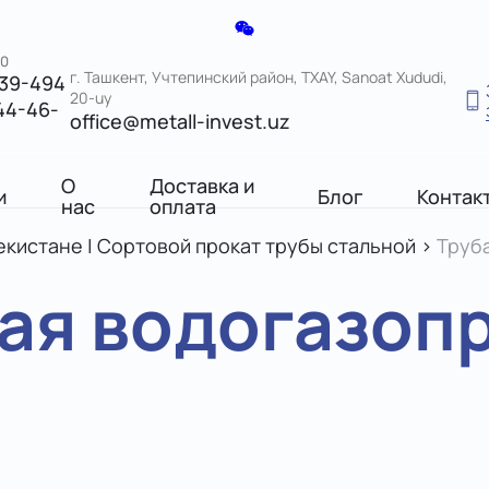
00
г. Ташкент, Учтепинский район, TXAY, Sanoat Xududi,
039-494
20-uy
44-46-
office@metall-invest.uz
О
Доставка и
и
Блог
Контак
нас
оплата
екистане | Сортовой прокат трубы стальной
>
Труба
ая водогазоп