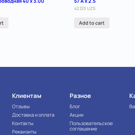
оводная 40 х 3.00
57 A х 2.5
42.123
UZS
rt
Add to cart
Клиентам
Разное
К
Отзывы
Блог
Ва
Доставка и оплата
Акции
Контакты
Пользовательское
соглашение
Реквизиты