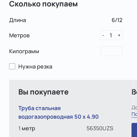
Сколько покупаем
Длина
6/12
Метров
1
-
+
Килограмм
Нужна резка
Вы покупаете
В
До
Труба стальная
По
водогазопроводная 50 х 4.90
1
метр
56350UZS