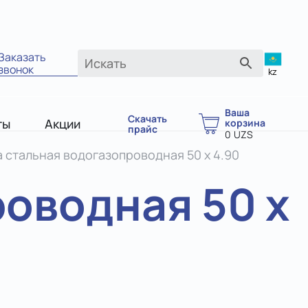
Заказать
звонок
kz
Ваша
Скачать
ты
Акции
корзина
прайс
0
UZS
 стальная водогазопроводная 50 х 4.90
роводная 50 х