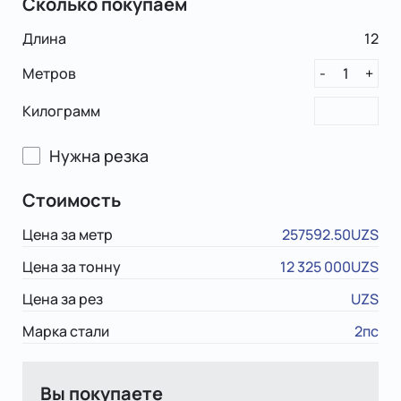
Сколько покупаем
Длина
12
Метров
1
-
+
Килограмм
Нужна резка
Стоимость
Цена за метр
257592.50UZS
Цена за тонну
12 325 000UZS
Цена за рез
UZS
Марка стали
2пс
Вы покупаете