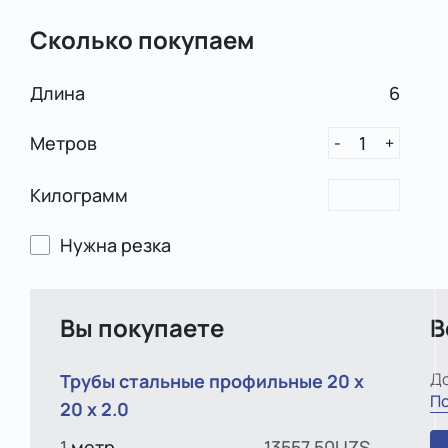
Сколько покупаем
Длина
6
Метров
1
-
+
Килограмм
Нужна резка
Вы покупаете
В
До
Трубы стальные профильные 20 х
По
20 х 2.0
1
метр
13557.50UZS