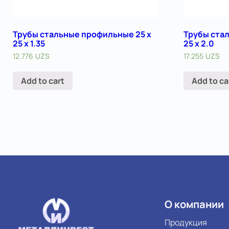
Трубы стальные профильные 25 х
Трубы ста
25 х 1.35
25 х 2.0
12.776
UZS
17.255
UZS
Add to cart
Add to ca
О компании
Продукция