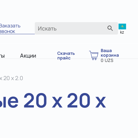
Заказать
звонок
kz
Ваша
Скачать
ты
Акции
корзина
прайс
0
UZS
 20 х 2.0
 20 х 20 х