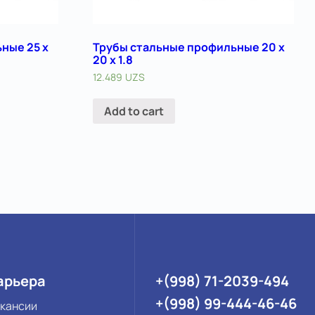
ные 25 х
Трубы стальные профильные 20 х
20 х 1.8
12.489
UZS
Add to cart
арьера
+(998) 71-2039-494
+(998) 99-444-46-46
кансии