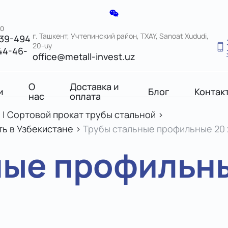
00
г. Ташкент, Учтепинский район, TXAY, Sanoat Xududi,
039-494
20-uy
44-46-
office@metall-invest.uz
О
Доставка и
и
Блог
Контак
нас
оплата
 | Сортовой прокат трубы стальной
>
ь в Узбекистане
>
Трубы стальные профильные 20 х
ые профильные