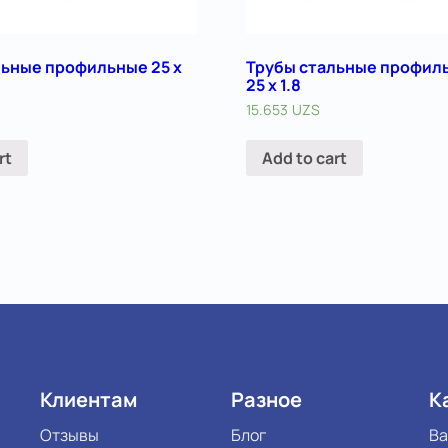
льные профильные 25 х
Трубы стальные профиль
25 х 1.8
15.653
UZS
rt
Add to cart
Клиентам
Разное
К
Отзывы
Блог
Ва