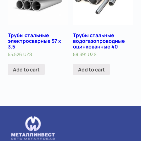
Трубы стальные
Трубы стальные
электросварные 57 х
водогазопроводные
3.5
оцинкованные 40
55.526
UZS
59.391
UZS
Add to cart
Add to cart