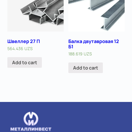
Швеллер 27 П
Балка двутавровая 12
Б1
564.436
UZS
188.619
UZS
Add to cart
Add to cart