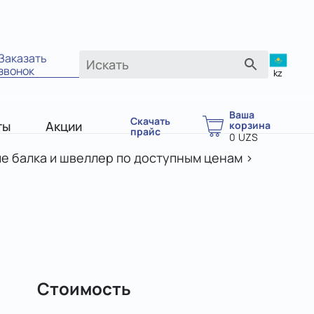
Заказать
звонок
kz
Ваша
Скачать
ты
Акции
корзина
прайс
0
UZS
е балка и швеллер по доступным ценам
>
Стоимость