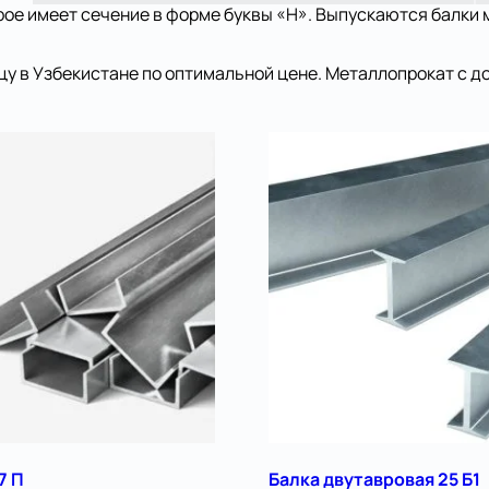
рое имеет сечение в форме буквы «Н». Выпускаются балки 
цу в Узбекистане по оптимальной цене. Металлопрокат с д
7 П
Балка двутавровая 25 Б1