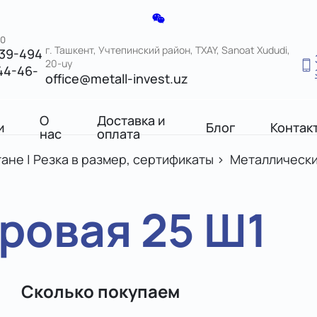
00
г. Ташкент, Учтепинский район, TXAY, Sanoat Xududi,
039-494
20-uy
44-46-
office@metall-invest.uz
О
Доставка и
и
Блог
Контак
нас
оплата
ане | Резка в размер, сертификаты
>
Металлически
ровая 25 Ш1
Сколько покупаем