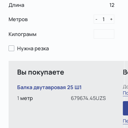
Длина
12
Метров
1
-
+
Килограмм
Нужна резка
Вы покупаете
В
До
Балка двутавровая 25 Ш1
По
1
метр
679674.45UZS
Пе