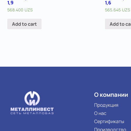
1,9
1,6
568.400
UZS
565.645
UZS
Add to cart
Add to ca
О компании
Продукция
О нас
Сертификаты
Производство