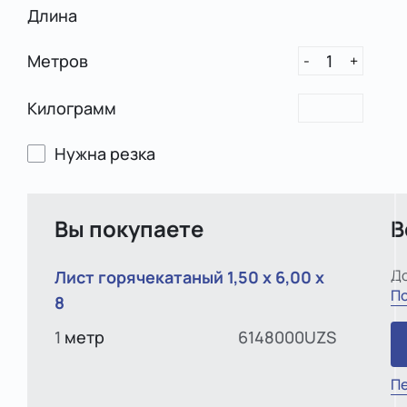
Длина
Метров
1
-
+
Килограмм
Нужна резка
Вы покупаете
В
До
Лист горячекатаный 1,50 х 6,00 х
По
8
1
метр
6148000UZS
Пе