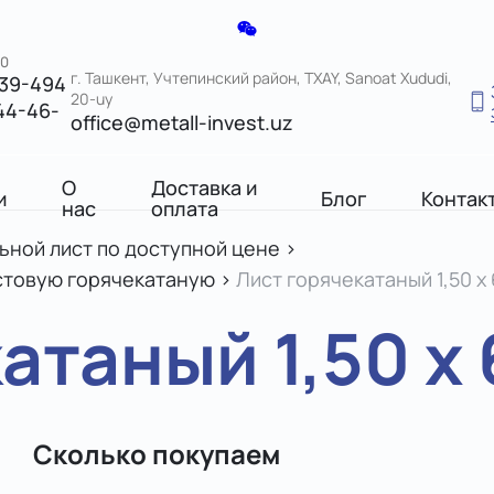
00
г. Ташкент, Учтепинский район, TXAY, Sanoat Xududi,
039-494
20-uy
44-46-
office@metall-invest.uz
О
Доставка и
и
Блог
Контак
нас
оплата
льной лист по доступной цене
>
истовую горячекатаную
>
Лист горячекатаный 1,50 х 
таный 1,50 х 
Сколько покупаем