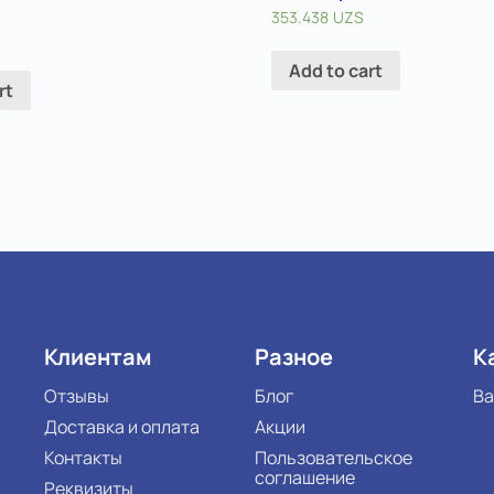
353.438
UZS
Add to cart
rt
Клиентам
Разное
К
Отзывы
Блог
Ва
Доставка и оплата
Акции
Контакты
Пользовательское
соглашение
Реквизиты