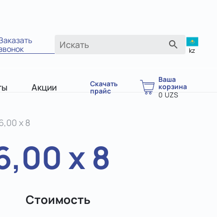
Заказать
звонок
kz
Ваша
Скачать
ты
Акции
корзина
прайс
0
UZS
6,00 х 8
6,00 х 8
Стоимость