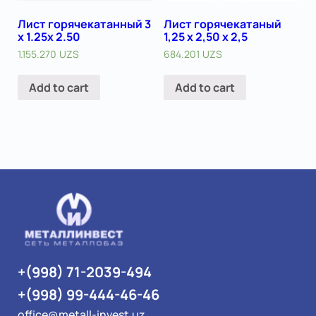
Лист горячекатанный 3
Лист горячекатаный
x 1.25х 2.50
1,25 х 2,50 х 2,5
1.155.270
UZS
684.201
UZS
Add to cart
Add to cart
+(998) 71-2039-494
+(998) 99-444-46-46
office@metall-invest.uz