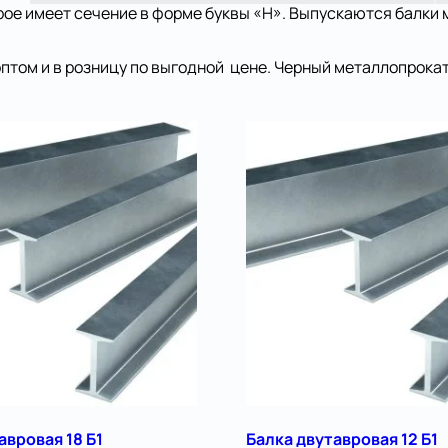
рое имеет сечение в форме буквы «Н». Выпускаются балки 
птом и в розницу по выгодной цене. Черный металлопрокат
авровая 18 Б1
Балка двутавровая 12 Б1