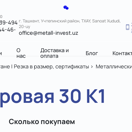
00
г. Ташкент, Учтепинский район, TXAY, Sanoat Xududi,
039-494
20-uy
44-46-
office@metall-invest.uz
О
Доставка и
и
Блог
Контак
нас
оплата
ане | Резка в размер, сертификаты
>
Металлически
ровая 30 К1
Сколько покупаем