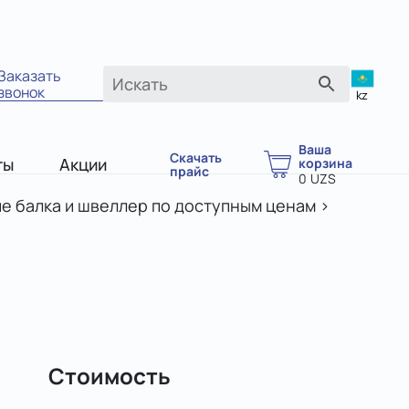
Заказать
звонок
kz
Ваша
Скачать
ты
Акции
корзина
прайс
0
UZS
е балка и швеллер по доступным ценам
>
Стоимость