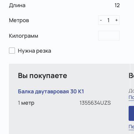
Длина
12
Метров
1
-
+
Килограмм
Нужна резка
Вы покупаете
В
До
Балка двутавровая 30 К1
По
1
метр
1355634UZS
Пе