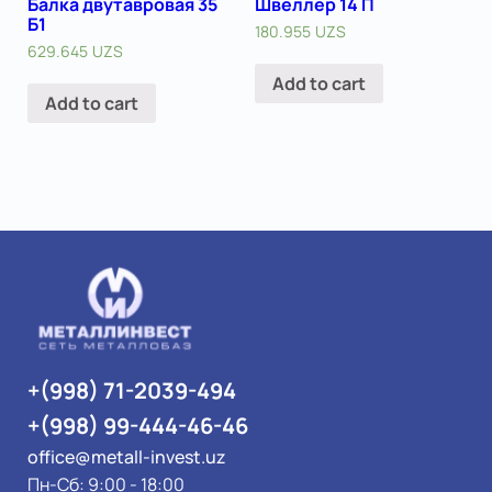
Балка двутавровая 35
Швеллер 14 П
Б1
180.955
UZS
629.645
UZS
Add to cart
Add to cart
+(998) 71-2039-494
+(998) 99-444-46-46
office@metall-invest.uz
Пн-Сб: 9:00 - 18:00