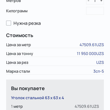
Метров
1
-
+
Килограмм
Нужна резка
Стоимость
Цена за метр
47509.61UZS
Цена за тонну
11 950 000UZS
Цена за рез
UZS
Марка стали
3сп-5
Вы покупаете
Уголок стальной 63 х 63 x 4
1
метр
47509.61UZS