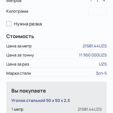
Метров
1
-
+
Килограмм
Нужна резка
Стоимость
Цена за метр
21581.44UZS
Цена за тонну
11 950 000UZS
Цена за рез
UZS
Марка стали
3сп-5
Вы покупаете
Уголок стальной 50 х 50 x 2,5
1
метр
21581.44UZS