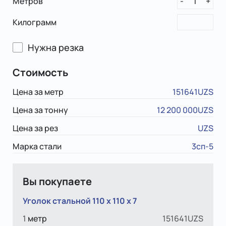
Метров
1
-
+
Килограмм
Нужна резка
Стоимость
Цена за метр
151641UZS
Цена за тонну
12 200 000UZS
Цена за рез
UZS
Марка стали
3сп-5
Вы покупаете
Уголок стальной 110 х 110 x 7
1
метр
151641UZS