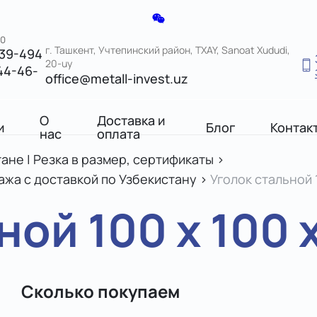
00
г. Ташкент, Учтепинский район, TXAY, Sanoat Xududi,
039-494
20-uy
44-46-
office@metall-invest.uz
О
Доставка и
и
Блог
Контак
нас
оплата
ане | Резка в размер, сертификаты
>
ажа с доставкой по Узбекистану
>
Уголок стальной 1
ой 100 х 100 x
Сколько покупаем