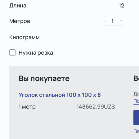
Длина
12
Метров
1
-
+
Килограмм
Нужна резка
Вы покупаете
В
До
Уголок стальной 100 х 100 x 8
По
1
метр
148662.99UZS
Пе