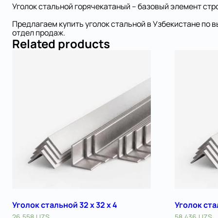
Уголок стальной горячекатаный – базовый элемент ст
Предлагаем купить уголок стальной в Узбекистане по 
отдел продаж.
Related products
Уголок стальной 32 х 32 x 4
Уголок стал
26.558
UZS
58.436
UZS