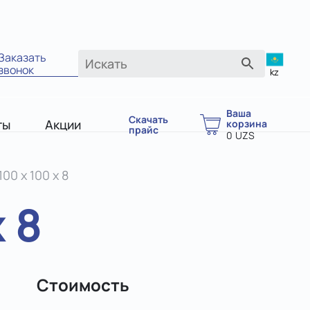
Заказать
звонок
kz
Ваша
Скачать
ты
Акции
корзина
прайс
0
UZS
00 х 100 x 8
 8
Стоимость