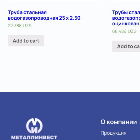
Труба стальная
Трубы ста
водогазопроводная 25 х 2.50
водогазоп
оцинкован
22.388
UZS
68.486
UZS
Add to cart
Add to ca
О компании
Продукция