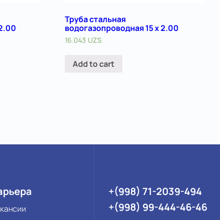
Труба стальная
2.00
водогазопроводная 15 х 2.00
16.043
UZS
Add to cart
арьера
+(998) 71-2039-494
+(998) 99-444-46-46
кансии