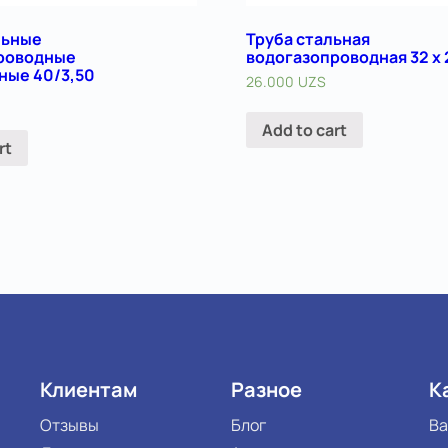
льные
Труба стальная
роводные
водогазопроводная 32 х 
ные 40/3,50
26.000
UZS
Add to cart
rt
Клиентам
Разное
К
Отзывы
Блог
Ва