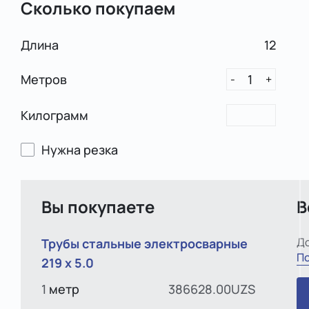
Сколько покупаем
Длина
12
Метров
1
-
+
Килограмм
Нужна резка
Вы покупаете
В
До
Трубы стальные электросварные
По
219 х 5.0
1
метр
386628.00UZS