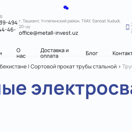
00
г. Ташкент, Учтепинский район, TXAY, Sanoat Xududi,
039-494
20-uy
44-46-
office@metall-invest.uz
О
Доставка и
и
Блог
Контак
нас
оплата
збекистане | Сортовой прокат трубы стальной
>
Тру
ые электросв