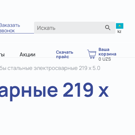
Заказать
звонок
kz
Ваша
Скачать
ты
Акции
корзина
прайс
0
UZS
бы стальные электросварные 219 х 5.0
арные 219 х