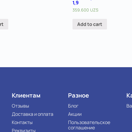
1,9
359.600
UZS
rt
Add to cart
Клиентам
Разное
К
Отзывы
Блог
Ва
Доставка и оплата
Акции
Контакты
Пользовательское
соглашение
Реквизиты