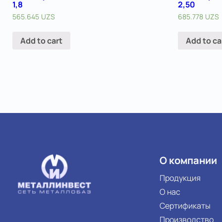
1,8
2,50
565.645
UZS
685.778
UZS
Add to cart
Add to ca
О компании
Продукция
О нас
Сертификаты
Производство