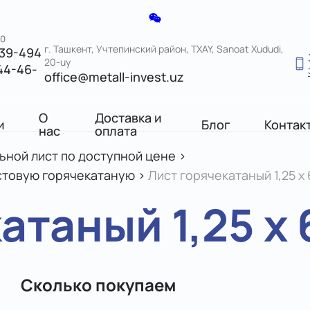
00
г. Ташкент, Учтепинский район, TXAY, Sanoat Xududi,
039-494
20-uy
44-46-
office@metall-invest.uz
О
Доставка и
и
Блог
Контак
нас
оплата
льной лист по доступной цене
>
истовую горячекатаную
>
Лист горячекатаный 1,25 х 6
таный 1,25 х 6
Сколько покупаем