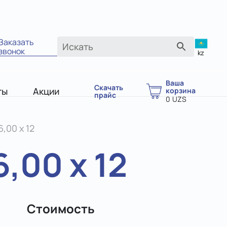
Заказать
звонок
kz
Ваша
Скачать
ты
Акции
корзина
прайс
0
UZS
,00 х 12
,00 х 12
Стоимость