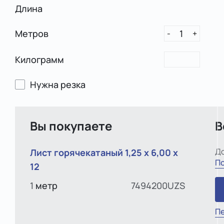
Длина
Метров
1
-
+
Килограмм
Нужна резка
Вы покупаете
В
До
Лист горячекатаный 1,25 х 6,00 х
По
12
1
метр
7494200UZS
Пе