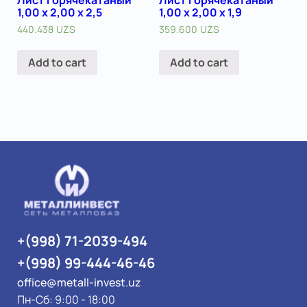
1,00 х 2,00 х 2,5
1,00 х 2,00 х 1,9
440.438
UZS
359.600
UZS
Add to cart
Add to cart
+(998) 71-2039-494
+(998) 99-444-46-46
office@metall-invest.uz
Пн-Сб: 9:00 - 18:00